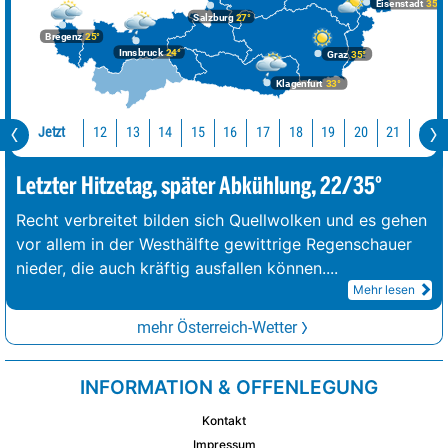
Eisenstadt
35°
Salzburg
27°
Bregenz
25°
Innsbruck
24°
Graz
35°
Klagenfurt
33°
Jetzt
12
13
14
15
16
17
18
19
20
21
22
Letzter Hitzetag, später Abkühlung, 22/35°
Recht verbreitet bilden sich Quellwolken und es gehen
vor allem in der Westhälfte gewittrige Regenschauer
nieder, die auch kräftig ausfallen können.
...
Mehr lesen
mehr Österreich-Wetter
INFORMATION & OFFENLEGUNG
Kontakt
Impressum