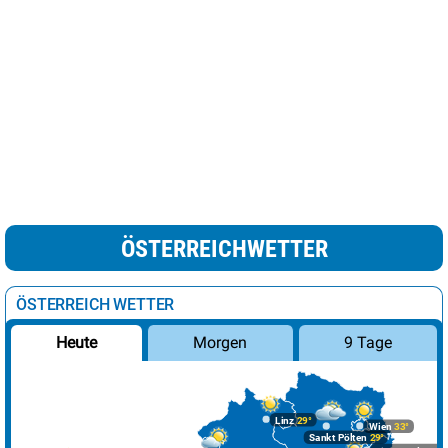
ÖSTERREICHWETTER
ÖSTERREICH WETTER
Morgen
9 Tage
Heute
Linz
29°
Wien
33°
Sankt Pölten
29°