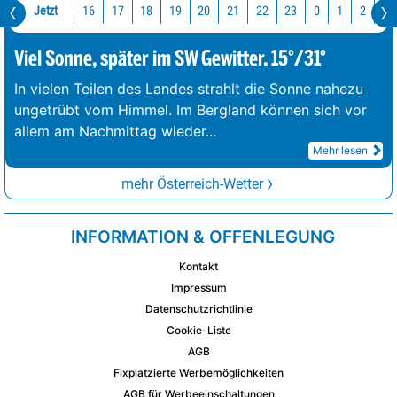
Jetzt
16
17
18
19
20
21
22
23
0
1
2
3
Viel Sonne, später im SW Gewitter. 15°/31°
In vielen Teilen des Landes strahlt die Sonne nahezu
ungetrübt vom Himmel. Im Bergland können sich vor
allem am Nachmittag wieder
...
Mehr lesen
mehr Österreich-Wetter
INFORMATION & OFFENLEGUNG
Kontakt
Impressum
Datenschutzrichtlinie
Cookie-Liste
AGB
Fixplatzierte Werbemöglichkeiten
AGB für Werbeeinschaltungen