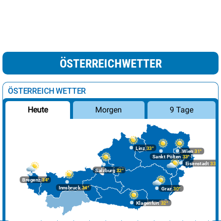
ÖSTERREICHWETTER
ÖSTERREICH WETTER
Morgen
9 Tage
Heute
Linz
33°
Wien
31°
Sankt Pölten
33°
Eisenstadt
33°
Salzburg
32°
Bregenz
34°
Innsbruck
34°
Graz
30°
Klagenfurt
32°