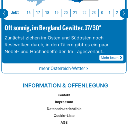
Jetzt
16
17
18
19
20
21
22
23
0
1
2
3
Oft sonnig, im Bergland Gewitter. 17/30°
Zunächst ziehen im Osten und Südosten noch
Restwolken durch, in den Tälern gibt es ein paar
Nebel- und Hochnebelfelder. Im Tagesverlauf
...
Mehr lesen
mehr Österreich-Wetter
INFORMATION & OFFENLEGUNG
Kontakt
Impressum
Datenschutzrichtlinie
Cookie-Liste
AGB