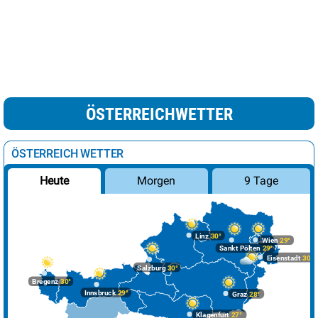
ÖSTERREICHWETTER
ÖSTERREICH WETTER
Morgen
9 Tage
Heute
Linz
30°
Wien
29°
Sankt Pölten
29°
Eisenstadt
30°
Salzburg
30°
Bregenz
30°
Innsbruck
29°
Graz
28°
Klagenfurt
27°