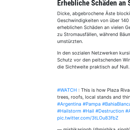
Erhebliche Schäden an
Dicke, abgebrochene Äste blocki
Geschwindigkeiten von über 140 
erheblichen Schäden an vielen Ge
zu Stromausfällen, während Bäu
umstürzten.
In den sozialen Netzwerken kurs
Schutz vor den peitschenden Win
die Sichtweite praktisch auf Null.
#WATCH
: This is how Plaza Riva
trees, roofs, local stands and th
#Argentina
#Pampa
#BahiaBlanc
#Hailstorm
#Hail
#Destruction
#
pic.twitter.com/3tLOu83fbZ
— mishikasingh (@mishika_singh