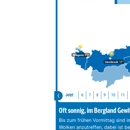
Bregenz
17°
Innsbruck
17°
Jetzt
10
11
6
7
8
9
Oft sonnig, im Bergland Gewi
Bis zum frühen Vormittag sind 
Wolken anzutreffen, dabei ist b