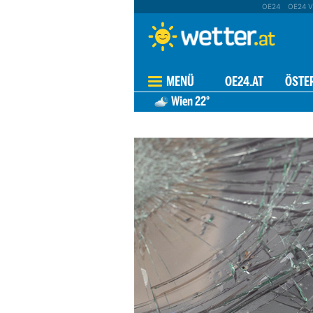
OE24
OE24 V
MENÜ
OE24.AT
ÖSTE
Wien
22°