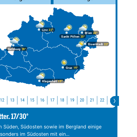
Linz
22°
Wien
23°
Sankt Pölten
20°
Eisenstadt
22°
Salzburg
18°
Graz
19°
Klagenfurt
19°
12
13
14
15
16
17
18
19
20
21
22
23
0
1
tter. 17/30°
im Süden, Südosten sowie im Bergland einige
esonders im Südosten mit ein
...