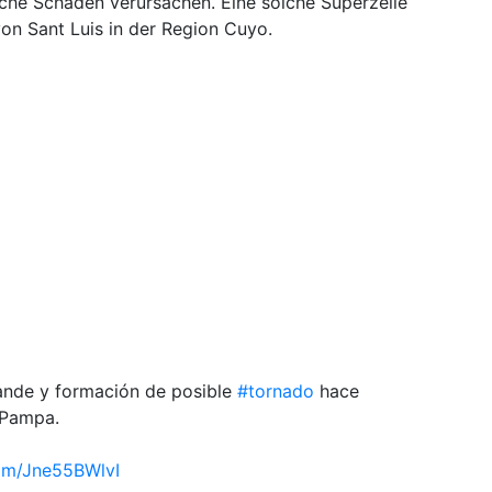
liche Schäden verursachen. Eine solche Superzelle
von Sant Luis in der Region Cuyo.
nde y formación de posible
#tornado
hace
 Pampa.
com/Jne55BWlvI