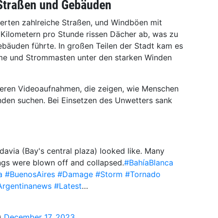
 Straßen und Gebäuden
erten zahlreiche Straßen, und Windböen mit
Kilometern pro Stunde rissen Dächer ab, was zu
bäuden führte. In großen Teilen der Stadt kam es
me und Strommasten unter den starken Winden
ieren Videoaufnahmen, die zeigen, wie Menschen
den suchen. Bei Einsetzen des Unwetters sank
davia (Bay's central plaza) looked like. Many
ings were blown off and collapsed.
#BahíaBlanca
a
#BuenosAires
#Damage
#Storm
#Tornado
Argentinanews
#Latest
…
)
December 17, 2023