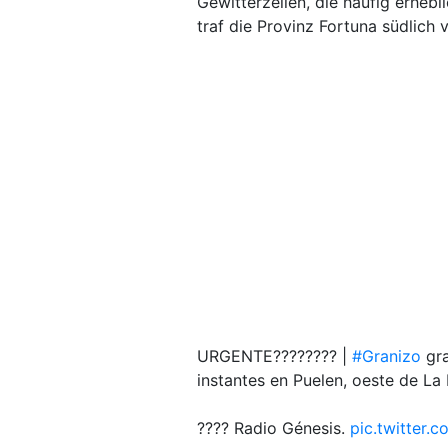
Gewitterzellen, die häufig erheb
traf die Provinz Fortuna südlich 
URGENTE???????? |
#Granizo
gra
instantes en Puelen, oeste de La
???? Radio Génesis.
pic.twitter.