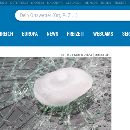
IDEO
ÖSTERREICH
SPORT24
MADONNA
GESUND24
MEINJOB
REISEN
TICKETS
RREICH
EUROPA
NEWS
FREIZEIT
WEBCAMS
SER
18. DEZEMBER 2023 | 09:00 UHR