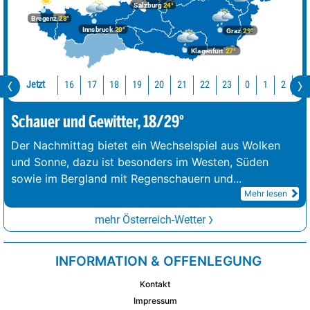
Salzburg
24°
Bregenz
28°
Innsbruck
20°
Graz
29°
Klagenfurt
27°
Jetzt
16
17
18
19
20
21
22
23
0
1
2
3
Schauer und Gewitter, 18/29°
Der Nachmittag bietet ein Wechselspiel aus Wolken
und Sonne, dazu ist besonders im Westen, Süden
sowie im Bergland mit Regenschauern und
...
Mehr lesen
mehr Österreich-Wetter
INFORMATION & OFFENLEGUNG
Kontakt
Impressum