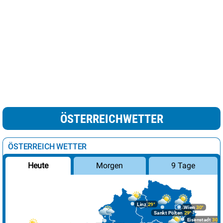
ÖSTERREICHWETTER
ÖSTERREICH WETTER
Morgen
9 Tage
Heute
Linz
29°
Wien
30°
Sankt Pölten
29°
Eisenstadt
30°