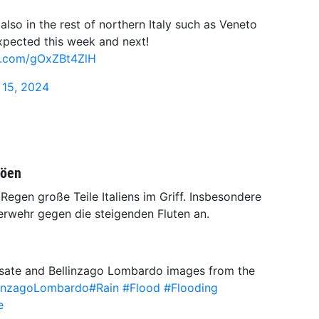
also in the rest of northern Italy such as Veneto
xpected this week and next!
er.com/gOxZBt4ZlH
 15, 2024
böen
Regen große Teile Italiens im Griff. Insbesondere
erwehr gegen die steigenden Fluten an.
sate and Bellinzago Lombardo images from the
linzagoLombardo
#Rain
#Flood
#Flooding
e