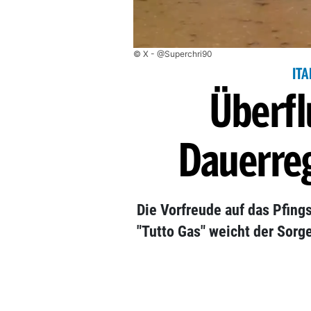
© X - @Superchri90
IT
Überf
Dauerreg
Die Vorfreude auf das Pfin
"Tutto Gas" weicht der Sor