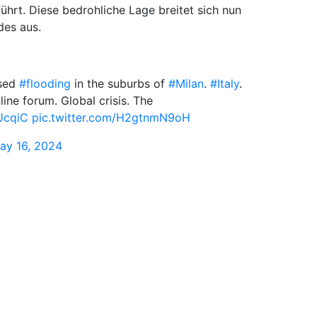
rt. Diese bedrohliche Lage breitet sich nun
des aus.
sed
#flooding
in the suburbs of
#Milan
.
#Italy
.
ine forum. Global crisis. The
zUcqiC
pic.twitter.com/H2gtnmN9oH
ay 16, 2024