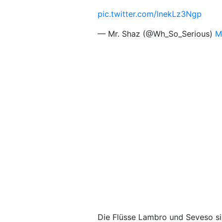
pic.twitter.com/lnekLz3Ngp
— Mr. Shaz (@Wh_So_Serious)
M
Die Flüsse Lambro und Seveso si