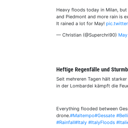
Heavy floods today in Milan, but 
and Piedmont and more rain is e
It rained a lot for May!
pic.twitt
— Christian (@Superchri90)
May
Heftige Regenfälle und Sturm
Seit mehreren Tagen hält starker 
in der Lombardei kämpft die Feu
Everything flooded between Ges
drone.
#Maltempo
#Gessate
#Bel
#Rainfall
#Italy
#ItalyFloods
#Itali