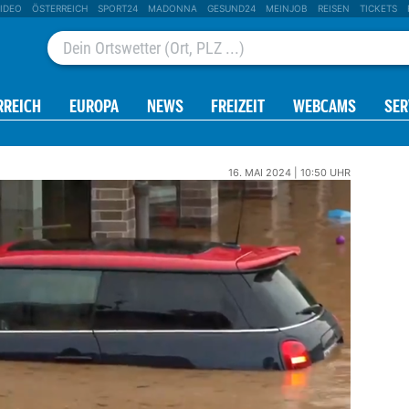
IDEO
ÖSTERREICH
SPORT24
MADONNA
GESUND24
MEINJOB
REISEN
TICKETS
RREICH
EUROPA
NEWS
FREIZEIT
WEBCAMS
SER
16. MAI 2024 | 10:50 UHR