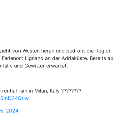
 zieht von Westen heran und bedroht die Region
 Ferienort Lignano an der Adriaküste. Bereits ab
fälle und Gewitter erwartet.
ential rain in Milan, Italy ????????
/o6mD34Gtiw
5, 2024