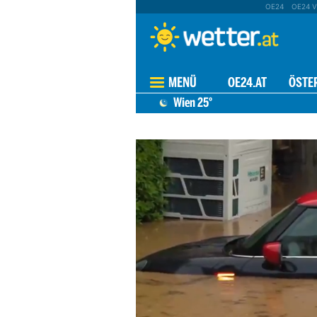
OE24
OE24 V
MENÜ
OE24.AT
ÖSTE
Wien
25°