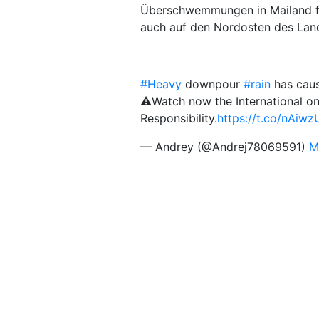
Überschwemmungen in Mailand füh
auch auf den Nordosten des Lan
#Heavy
downpour
#rain
has cau
⚠️Watch now the International onl
Responsibility.
https://t.co/nAiw
— Andrey (@Andrej78069591)
M