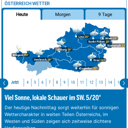
ÖSTERREICH WETTER
Morgen
9 Tage
Heute
Linz
20°
Wien
23°
Sankt Pölten
20°
Eisenstadt
23°
Salzburg
18°
Bregenz
20°
Innsbruck
18°
Graz
26°
Klagenfurt
20°
Jetzt
10
11
12
13
14
15
4
5
6
7
8
9
Viel Sonne, lokale Schauer im SW. 5/20°
Der heutige Nachmittag sorgt weiterhin für sonnigen
Wettercharakter in weiten Teilen Österreichs, im
Westen und Süden zeigen sich zeitweise dichtere
Haufenwolken.
...