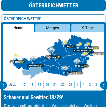
ÖSTERREICHWETTER
ÖSTERREICH WETTER
Morgen
9 Tage
Heute
Linz
29°
Wien
30°
Sankt Pölten
29°
Eisenstadt
30°
Salzburg
24°
Bregenz
28°
Innsbruck
20°
Graz
29°
Klagenfurt
27°
Jetzt
17
18
19
20
21
22
23
0
1
2
3
4
Schauer und Gewitter, 18/29°
Der Nachmittag bietet ein Wechselspiel aus Wolken