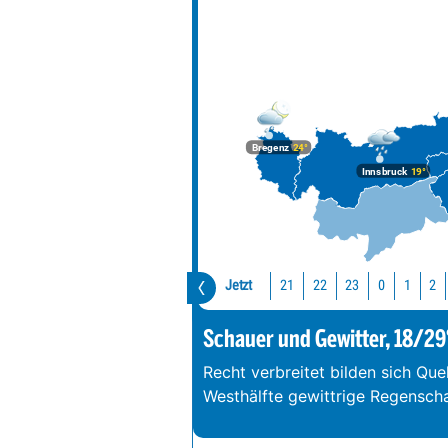
Bregenz
24°
Innsbruck
19°
Jetzt
21
22
23
0
1
2
Schauer und Gewitter, 18/29
Recht verbreitet bilden sich Que
Westhälfte gewittrige Regenschau