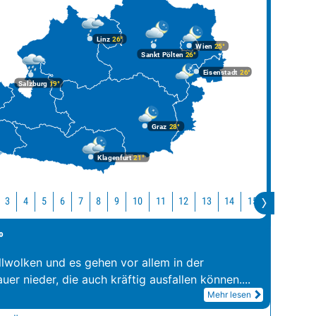
Linz
26°
Wien
25°
Sankt Pölten
26°
Eisenstadt
26°
Salzburg
19°
Graz
28°
Klagenfurt
21°
10
11
12
13
14
15
16
17
3
4
5
6
7
8
9
°
llwolken und es gehen vor allem in der
er nieder, die auch kräftig ausfallen können.
...
Mehr lesen