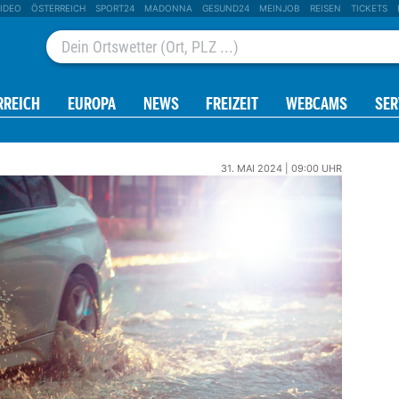
IDEO
ÖSTERREICH
SPORT24
MADONNA
GESUND24
MEINJOB
REISEN
TICKETS
RREICH
EUROPA
NEWS
FREIZEIT
WEBCAMS
SER
31. MAI 2024 | 09:00 UHR