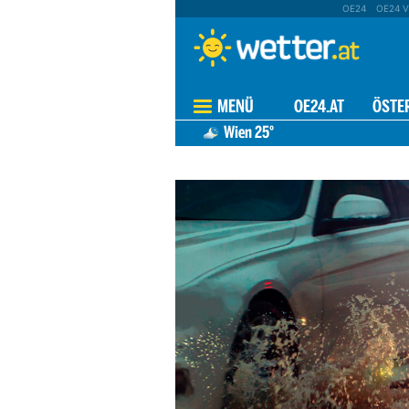
OE24
OE24 V
MENÜ
OE24.AT
ÖSTE
Wien
25°