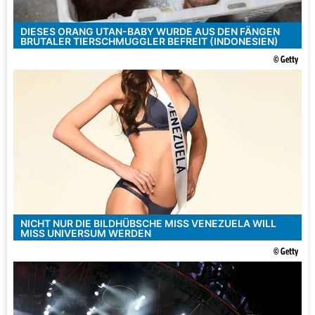
DIESES ORANG UTAN-BABY WURDE AUS DEN FÄNGEN
BRUTALER TIERSCHMUGGLER BEFREIT (INDONESIEN)
© Getty
NICHT NUR DIE BILDHÜBSCHE MISS VENEZUELA WILL
MISS UNIVERSUM WERDEN
© Getty