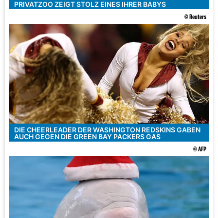
RIVATZOO ZEIGT STOLZ EINES IHRER BABYS
© Reuters
DIE CHEERLEADER DER WASHINGTON REDSKINS GABEN
AUCH GEGEN DIE GREEN BAY PACKERS GAS
© AFP