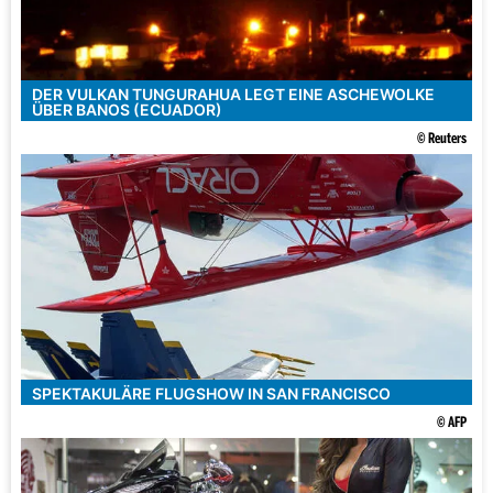
DER VULKAN TUNGURAHUA LEGT EINE ASCHEWOLKE
ÜBER BANOS (ECUADOR)
© Reuters
SPEKTAKULÄRE FLUGSHOW IN SAN FRANCISCO
© AFP