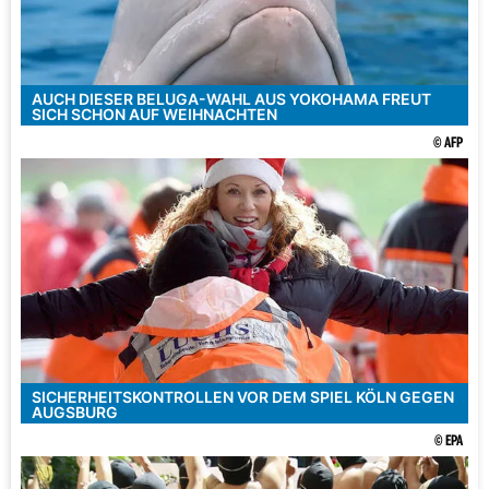
AUCH DIESER BELUGA-WAHL AUS YOKOHAMA FREUT
SICH SCHON AUF WEIHNACHTEN
© AFP
SICHERHEITSKONTROLLEN VOR DEM SPIEL KÖLN GEGEN
AUGSBURG
© EPA