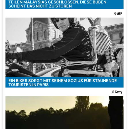
TEILEN MALAYSIAS GESCHLOSSEN. DIESE BUBEN
SCHEINT DAS NICHT ZU STÖREN
© AFP
EIN BIKER SORGT MIT SEINEM SOZIUS FÜR STAUNENDE
TOURISTEN IN PARIS
© Getty