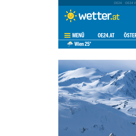
OE24
OE24 V
MENÜ
OE24.AT
ÖSTE
Wien
25°