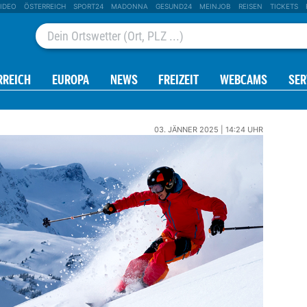
IDEO
ÖSTERREICH
SPORT24
MADONNA
GESUND24
MEINJOB
REISEN
TICKETS
RREICH
EUROPA
NEWS
FREIZEIT
WEBCAMS
SER
03. JÄNNER 2025 | 14:24 UHR