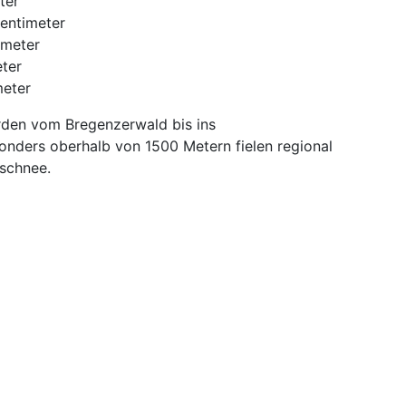
ter
Zentimeter
imeter
eter
meter
den vom Bregenzerwald bis ins
nders oberhalb von 1500 Metern fielen regional
rschnee.