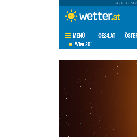
OE24
OE24 V
MENÜ
OE24.AT
ÖSTE
Wien
26°