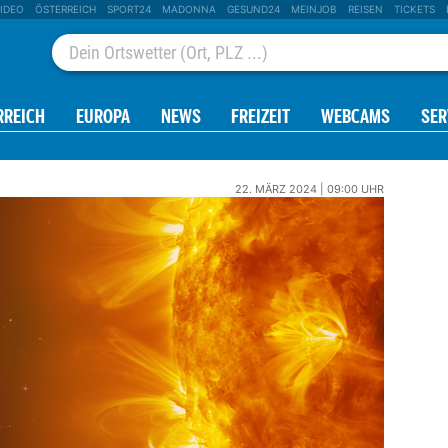
IDEO
ÖSTERREICH
SPORT24
MADONNA
GESUND24
MEINJOB
REISEN
TICKETS
RREICH
EUROPA
NEWS
FREIZEIT
WEBCAMS
SER
22. MÄRZ 2024 | 09:00 UHR