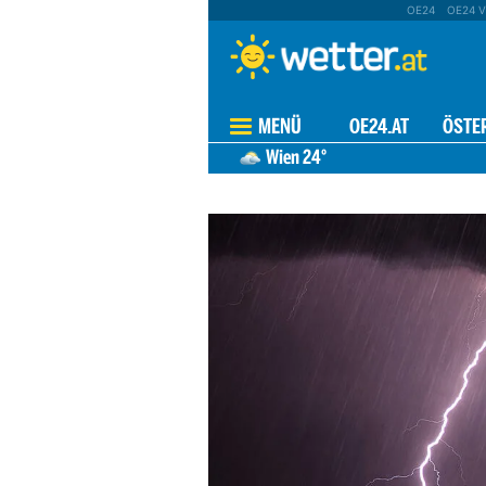
OE24
OE24 V
MENÜ
OE24.AT
ÖSTE
Wien
24°