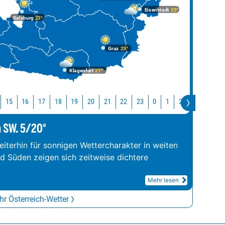
Eisenstadt
25°
Salzburg
23°
Graz
23°
Klagenfurt
21°
4
15
16
17
18
19
20
21
22
23
0
1
2
3
4
m SW. 5/20°
iterhin für sonnigen Wettercharakter in weiten
nd Süden zeigen sich zeitweise dichtere
Mehr lesen
r Österreich-Wetter