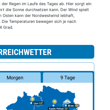
t der Regen im Laufe des Tages ab. Hier sorgt ein
hrt die Sonne durchsetzen kann. Der Wind spielt
im Osten kann der Nordwestwind lebhaft,
n. Die Temperaturen bewegen sich je nach
4 Grad.
RREICHWETTER
Morgen
9 Tage
Linz
25°
Wien
24°
Sankt Pölten
23°