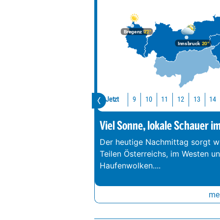
Bregenz
22°
Innsbruck
20°
Jetzt
10
11
12
13
1
9
Viel Sonne, lokale Schauer i
Der heutige Nachmittag sorgt we
Teilen Österreichs, im Westen u
Haufenwolken.
...
meh