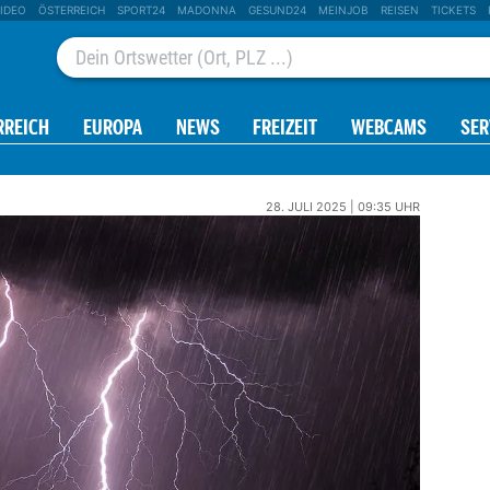
IDEO
ÖSTERREICH
SPORT24
MADONNA
GESUND24
MEINJOB
REISEN
TICKETS
RREICH
EUROPA
NEWS
FREIZEIT
WEBCAMS
SER
28. JULI 2025 | 09:35 UHR