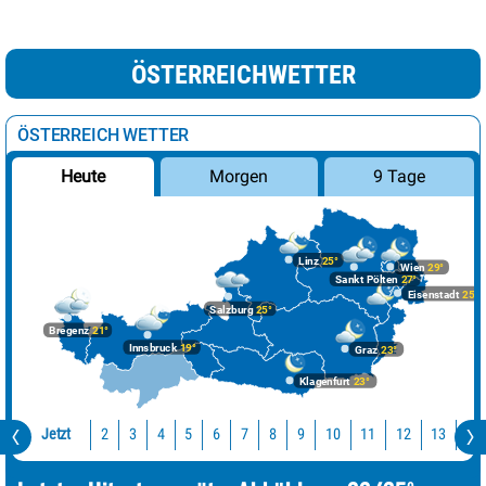
ÖSTERREICHWETTER
ÖSTERREICH WETTER
Morgen
9 Tage
Heute
Linz
25°
Wien
29°
Sankt Pölten
27°
Eisenstadt
25°
Salzburg
25°
Bregenz
21°
Innsbruck
19°
Graz
23°
Klagenfurt
23°
Jetzt
10
11
12
13
14
2
3
4
5
6
7
8
9