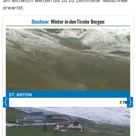
am Mittwoch werden bis zu 20 Zentimeter Neuschnee
erwartet.
Diashow:
Winter in den Tiroler Bergen
ST. ANTON
© TW1