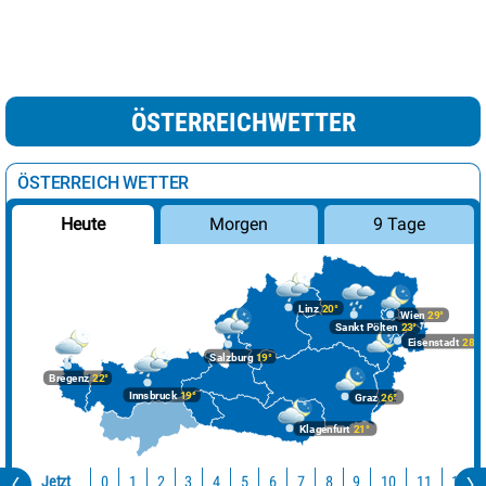
ÖSTERREICHWETTER
ÖSTERREICH WETTER
Morgen
9 Tage
Heute
Linz
20°
Wien
29°
Sankt Pölten
23°
Eisenstadt
28°
Salzburg
19°
Bregenz
22°
Innsbruck
19°
Graz
26°
Klagenfurt
21°
Jetzt
10
11
12
0
1
2
3
4
5
6
7
8
9