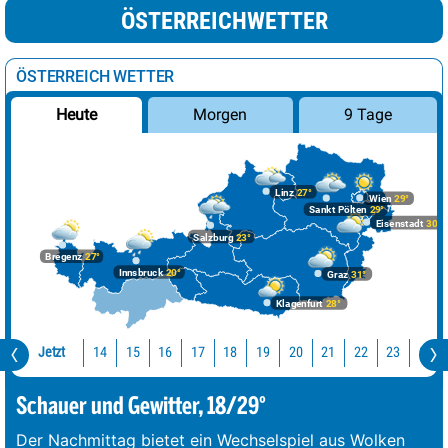
ÖSTERREICHWETTER
ÖSTERREICH WETTER
Morgen
9 Tage
Heute
Linz
27°
Wien
29°
Sankt Pölten
29°
Eisenstadt
30°
Salzburg
23°
Bregenz
27°
Innsbruck
20°
Graz
31°
Klagenfurt
28°
Jetzt
14
15
16
17
18
19
20
21
22
23
0
Schauer und Gewitter, 18/29°
Der Nachmittag bietet ein Wechselspiel aus Wolken