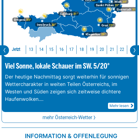
Wien
30°
Sankt Pölten
31°
Eisenstadt
31°
Salzburg
31°
Bregenz
30°
Innsbruck
32°
Graz
29°
Klagenfurt
29°
Jetzt
13
14
15
16
17
18
19
20
21
22
23
Viel Sonne, lokale Schauer im SW. 5/20°
Der heutige Nachmittag sorgt weiterhin für sonnigen
Wettercharakter in weiten Teilen Österreichs, im
Westen und Süden zeigen sich zeitweise dichtere
Haufenwolken.
...
Mehr lesen
mehr Österreich-Wetter
INFORMATION & OFFENLEGUNG