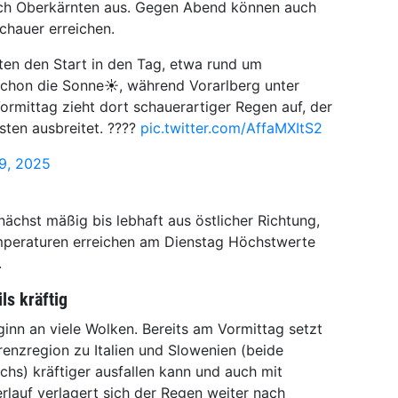
ach Oberkärnten aus. Gegen Abend können auch
chauer erreichen.
iten den Start in den Tag, etwa rund um
t schon die Sonne☀️, während Vorarlberg unter
rmittag zieht dort schauerartiger Regen auf, der
sten ausbreitet. ????️
pic.twitter.com/AffaMXItS2
9, 2025
chst mäßig bis lebhaft aus östlicher Richtung,
emperaturen erreichen am Dienstag Höchstwerte
.
ls kräftig
nn an viele Wolken. Bereits am Vormittag setzt
renzregion zu Italien und Slowenien (beide
hs) kräftiger ausfallen kann und auch mit
rlauf verlagert sich der Regen weiter nach