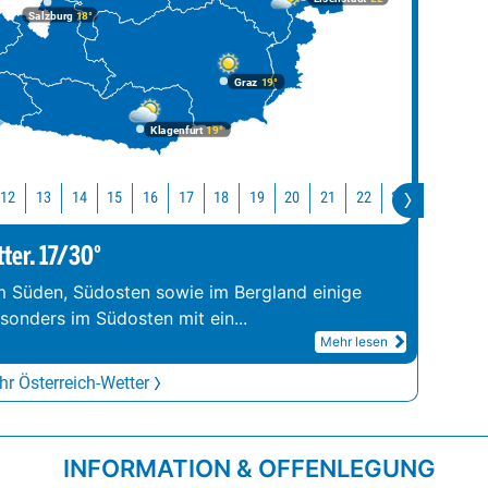
Salzburg
18°
Graz
19°
Klagenfurt
19°
12
13
14
15
16
17
18
19
20
21
22
23
0
1
tter. 17/30°
im Süden, Südosten sowie im Bergland einige
esonders im Südosten mit ein
...
Mehr lesen
r Österreich-Wetter
INFORMATION & OFFENLEGUNG