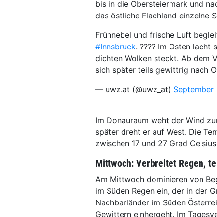
bis in die Obersteiermark und n
das östliche Flachland einzelne S
Frühnebel und frische Luft begle
#Innsbruck
. ????️ Im Osten lach
dichten Wolken steckt. Ab dem Vo
sich später teils gewittrig nach O
— uwz.at (@uwz_at)
September 
Im Donauraum weht der Wind zunä
später dreht er auf West. Die T
zwischen 17 und 27 Grad Celsius
Mittwoch: Verbreitet Regen, tei
Am Mittwoch dominieren von Begi
im Süden Regen ein, der in der G
Nachbarländer im Süden Österreic
Gewittern einhergeht. Im Tagesve