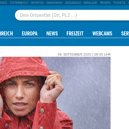
IDEO
ÖSTERREICH
SPORT24
MADONNA
GESUND24
MEINJOB
REISEN
TICKETS
RREICH
EUROPA
NEWS
FREIZEIT
WEBCAMS
SER
09. SEPTEMBER 2025 | 09:35 UHR