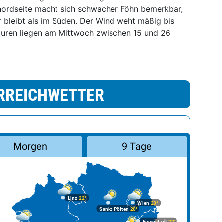
nordseite macht sich schwacher Föhn bemerkbar,
 bleibt als im Süden. Der Wind weht mäßig bis
turen liegen am Mittwoch zwischen 15 und 26
RREICHWETTER
Morgen
9 Tage
Linz
22°
Wien
23°
Sankt Pölten
20°
Eisenstadt
22°