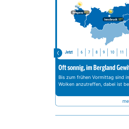
Bregenz
17°
Innsbruck
17°
Jetzt
10
11
6
7
8
9
Oft sonnig, im Bergland Gewi
Bis zum frühen Vormittag sind 
Wolken anzutreffen, dabei ist b
meh