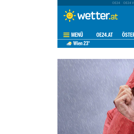
OE24
OE24 V
MENÜ
OE24.AT
ÖSTE
Wien
23°