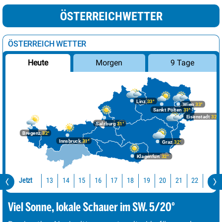
ÖSTERREICHWETTER
ÖSTERREICH WETTER
Morgen
9 Tage
Heute
Linz
33°
Wien
33°
Sankt Pölten
31°
Eisenstadt
32°
Salzburg
31°
Bregenz
32°
Innsbruck
31°
Graz
32°
Klagenfurt
32°
Jetzt
13
14
15
16
17
18
19
20
21
22
23
Viel Sonne, lokale Schauer im SW. 5/20°