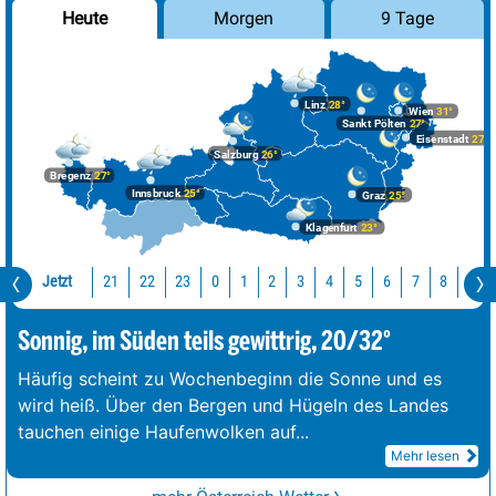
Morgen
9 Tage
Heute
Linz
28°
Wien
31°
Sankt Pölten
27°
Eisenstadt
27°
Salzburg
26°
Bregenz
27°
Innsbruck
25°
Graz
25°
Klagenfurt
23°
Jetzt
21
22
23
0
1
2
3
4
5
6
7
8
9
Sonnig, im Süden teils gewittrig, 20/32°
Häufig scheint zu Wochenbeginn die Sonne und es
wird heiß. Über den Bergen und Hügeln des Landes
tauchen einige Haufenwolken auf
...
Mehr lesen