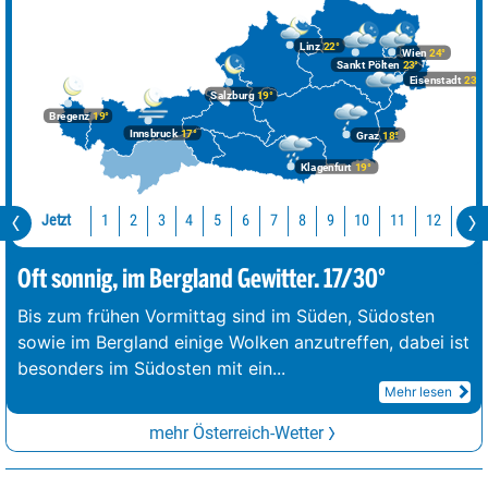
Linz
22°
Wien
24°
Sankt Pölten
23°
Eisenstadt
23°
Salzburg
19°
Bregenz
19°
Innsbruck
17°
Graz
18°
Klagenfurt
19°
Jetzt
10
11
12
13
1
2
3
4
5
6
7
8
9
Oft sonnig, im Bergland Gewitter. 17/30°
Bis zum frühen Vormittag sind im Süden, Südosten
sowie im Bergland einige Wolken anzutreffen, dabei ist
besonders im Südosten mit ein
...
Mehr lesen
mehr Österreich-Wetter