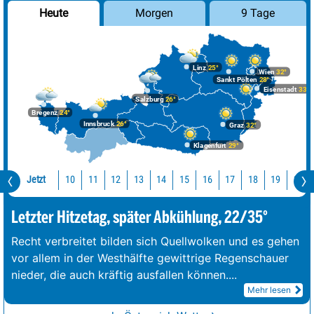
Morgen
9 Tage
Heute
Linz
25°
Wien
32°
Sankt Pölten
28°
Eisenstadt
33°
Salzburg
26°
Bregenz
24°
Innsbruck
26°
Graz
32°
Klagenfurt
29°
Jetzt
10
11
12
13
14
15
16
17
18
19
20
Letzter Hitzetag, später Abkühlung, 22/35°
Recht verbreitet bilden sich Quellwolken und es gehen
vor allem in der Westhälfte gewittrige Regenschauer
nieder, die auch kräftig ausfallen können.
...
Mehr lesen