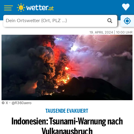
19. APRIL 2024 | 10:00 UHR
© X - @fl360aero
TAUSENDE EVAKUIERT
Indonesien: Tsunami-Warnung nach
Vulkanausbruch