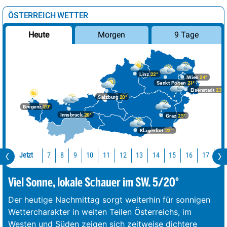
ÖSTERREICH WETTER
Morgen
9 Tage
Heute
Linz
22°
Wien
24°
Sankt Pölten
21°
Eisenstadt
23°
Salzburg
20°
Bregenz
20°
Innsbruck
20°
Graz
25°
Klagenfurt
22°
Jetzt
10
11
12
13
14
15
16
17
18
7
8
9
Viel Sonne, lokale Schauer im SW. 5/20°
Der heutige Nachmittag sorgt weiterhin für sonnigen
Wettercharakter in weiten Teilen Österreichs, im
Westen und Süden zeigen sich zeitweise dichtere