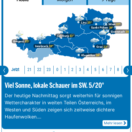
Linz
25°
Wien
27°
Sankt Pölten
26°
Eisenstadt
26°
Salzburg
23°
Bregenz
25°
Innsbruck
19°
Graz
23°
Klagenfurt
24°
Jetzt
21
22
23
0
1
2
3
4
5
6
7
8
9
Viel Sonne, lokale Schauer im SW. 5/20°
Der heutige Nachmittag sorgt weiterhin für sonnigen
Wettercharakter in weiten Teilen Österreichs, im
Westen und Süden zeigen sich zeitweise dichtere
Haufenwolken.
...
Mehr lesen