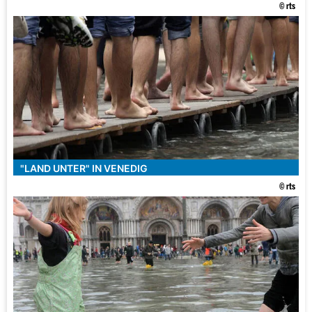
© rts
"LAND UNTER" IN VENEDIG
© rts