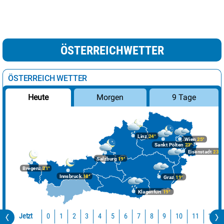
ÖSTERREICHWETTER
ÖSTERREICH WETTER
Morgen
9 Tage
Heute
Linz
24°
Wien
25°
Sankt Pölten
23°
Eisenstadt
23°
Salzburg
19°
Bregenz
21°
Innsbruck
18°
Graz
19°
Klagenfurt
19°
Jetzt
10
11
12
0
1
2
3
4
5
6
7
8
9