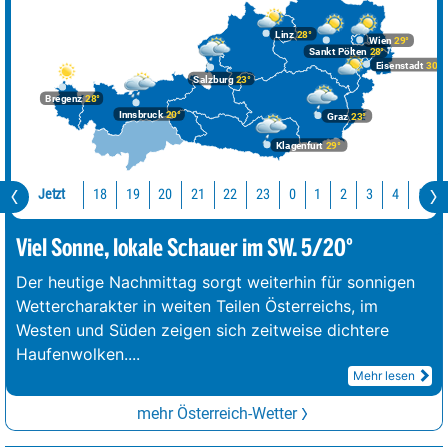
Linz
28°
Wien
29°
Sankt Pölten
28°
Eisenstadt
30°
Salzburg
23°
Bregenz
28°
Innsbruck
20°
Graz
23°
Klagenfurt
29°
Jetzt
18
19
20
21
22
23
0
1
2
3
4
5
Viel Sonne, lokale Schauer im SW. 5/20°
Der heutige Nachmittag sorgt weiterhin für sonnigen
Wettercharakter in weiten Teilen Österreichs, im
Westen und Süden zeigen sich zeitweise dichtere
Haufenwolken.
...
Mehr lesen
mehr Österreich-Wetter