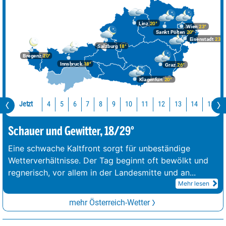
Linz
20°
Wien
23°
Sankt Pölten
20°
Eisenstadt
23°
Salzburg
18°
Bregenz
20°
Innsbruck
18°
Graz
26°
Klagenfurt
20°
Jetzt
10
11
12
13
14
15
4
5
6
7
8
9
Schauer und Gewitter, 18/29°
Eine schwache Kaltfront sorgt für unbeständige
Wetterverhältnisse. Der Tag beginnt oft bewölkt und
regnerisch, vor allem in der Landesmitte und an
...
Mehr lesen
mehr Österreich-Wetter