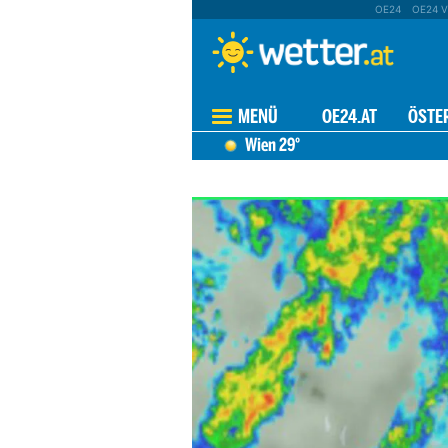
OE24
OE24 V
MENÜ
OE24.AT
ÖSTE
Wien
29°