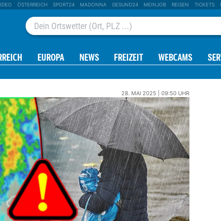
IDEO
ÖSTERREICH
SPORT24
MADONNA
GESUND24
MEINJOB
REISEN
TICKETS
RREICH
EUROPA
NEWS
FREIZEIT
WEBCAMS
SER
28. MAI 2025 | 09:50 UHR