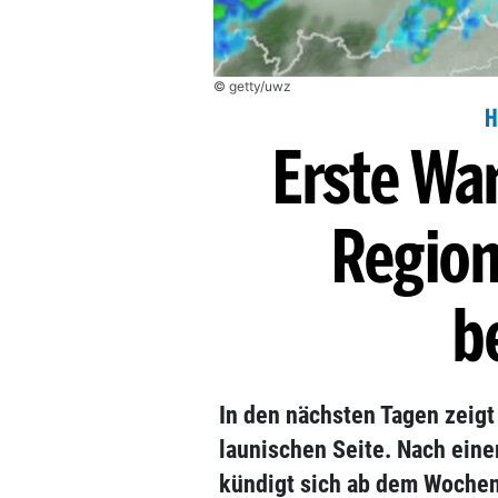
© getty/uwz
H
Erste Wa
Region
b
In den nächsten Tagen zeigt 
launischen Seite. Nach ein
kündigt sich ab dem Wochen