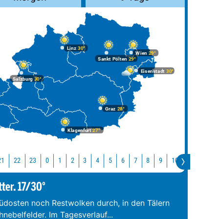
Linz
30°
Wien
29°
Sankt Pölten
29°
Eisenstadt
30°
Salzburg
30°
Graz
28°
Klagenfurt
27°
21
22
23
10
11
12
0
1
2
3
4
5
6
7
8
9
tter. 17/30°
üdosten noch Restwolken durch, in den Tälern
hnebelfelder. Im Tagesverlauf
...