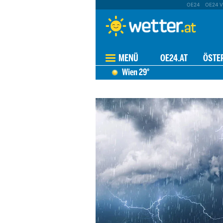
OE24
OE24 V
MENÜ
OE24.AT
ÖSTE
Wien
29°