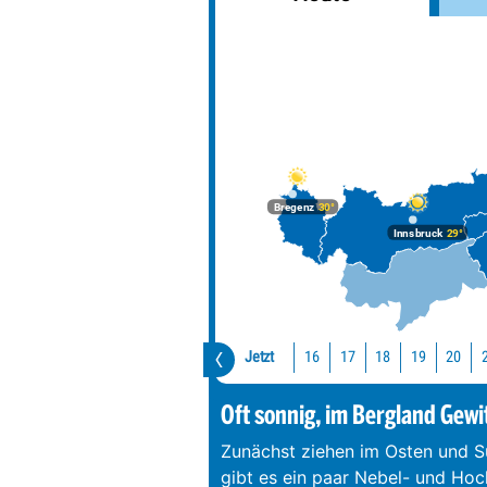
Bregenz
30°
Innsbruck
29°
Jetzt
16
17
18
19
20
Oft sonnig, im Bergland Gewi
Zunächst ziehen im Osten und S
gibt es ein paar Nebel- und Hoc