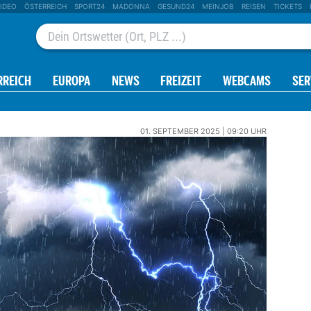
IDEO
ÖSTERREICH
SPORT24
MADONNA
GESUND24
MEINJOB
REISEN
TICKETS
RREICH
EUROPA
NEWS
FREIZEIT
WEBCAMS
SER
01. SEPTEMBER 2025 | 09:20 UHR