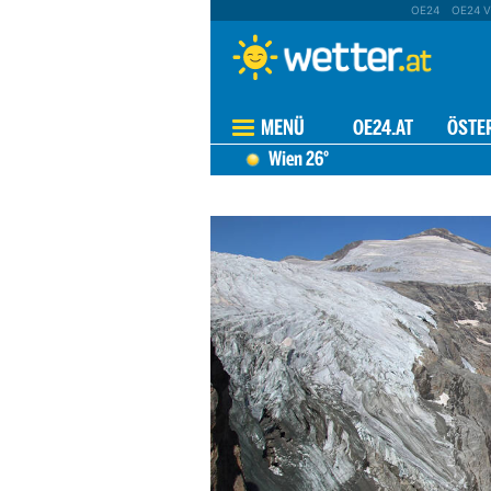
OE24
OE24 V
MENÜ
OE24.AT
ÖSTE
Wien
26°