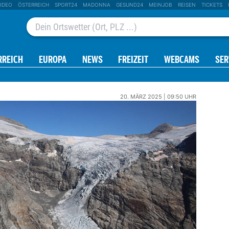
IDEO
ÖSTERREICH
SPORT24
MADONNA
GESUND24
MEINJOB
REISEN
TICKETS
RREICH
EUROPA
NEWS
FREIZEIT
WEBCAMS
SER
20. MÄRZ 2025 | 09:50 UHR