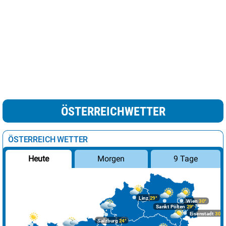
ÖSTERREICHWETTER
ÖSTERREICH WETTER
Morgen
9 Tage
Heute
Linz
29°
Wien
30°
Sankt Pölten
29°
Eisenstadt
30°
Salzburg
24°