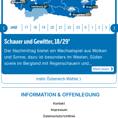
Bregenz
28°
Innsbruck
20°
Graz
29°
Klagenfurt
27°
Jetzt
17
18
19
20
21
22
23
0
1
2
3
4
Schauer und Gewitter, 18/29°
Der Nachmittag bietet ein Wechselspiel aus Wolken
und Sonne, dazu ist besonders im Westen, Süden
sowie im Bergland mit Regenschauern und
...
Mehr lesen
mehr Österreich-Wetter
INFORMATION & OFFENLEGUNG
Kontakt
Impressum
Datenschutzrichtlinie