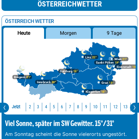
ÖSTERREICHWETTER
ÖSTERREICH WETTER
Morgen
9 Tage
Heute
Linz
22°
Wien
21°
Sankt Pölten
19°
Eisenstadt
18°
Salzburg
18°
Bregenz
21°
Innsbruck
20°
Graz
18°
Klagenfurt
18°
Jetzt
10
11
12
13
14
2
3
4
5
6
7
8
9
Viel Sonne, später im SW Gewitter. 15°/31°
Am Sonntag scheint die Sonne vielerorts ungestört.