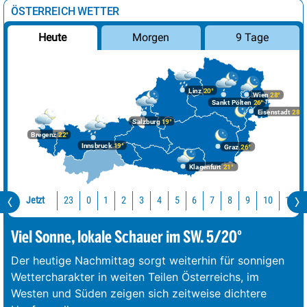
ÖSTERREICH WETTER
Morgen
9 Tage
Heute
Linz
20°
Wien
28°
Sankt Pölten
26°
Eisenstadt
28°
Salzburg
19°
Bregenz
22°
Innsbruck
19°
Graz
26°
Klagenfurt
21°
Jetzt
23
10
11
0
1
2
3
4
5
6
7
8
9
Viel Sonne, lokale Schauer im SW. 5/20°
Der heutige Nachmittag sorgt weiterhin für sonnigen
Wettercharakter in weiten Teilen Österreichs, im
Westen und Süden zeigen sich zeitweise dichtere