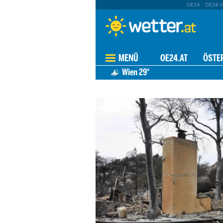
OE24
OE24 V
MENÜ
OE24.AT
ÖSTE
Wien
29°