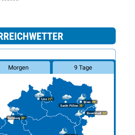
RREICHWETTER
Morgen
9 Tage
Linz
27°
Wien
29°
Sankt Pölten
28°
Eisenstadt
26°
Salzburg
25°