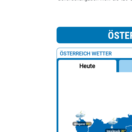
ÖSTE
ÖSTERREICH WETTER
Heute
Bregenz
22°
Innsbruck
20°