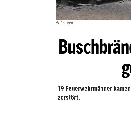
© Reuters
Buschbränd
g
19 Feuerwehrmänner kamen 
zerstört.