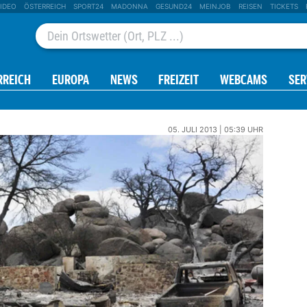
IDEO
ÖSTERREICH
SPORT24
MADONNA
GESUND24
MEINJOB
REISEN
TICKETS
RREICH
EUROPA
NEWS
FREIZEIT
WEBCAMS
SER
05. JULI 2013 | 05:39 UHR