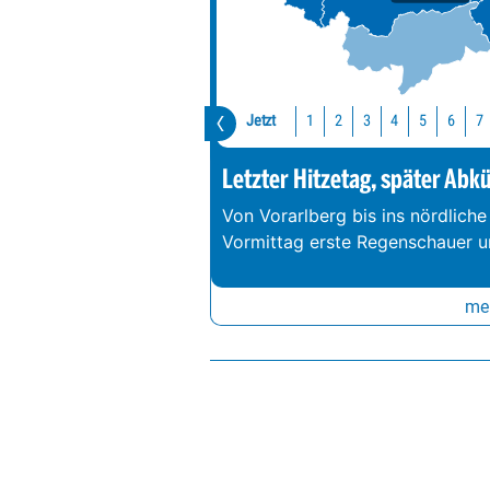
Jetzt
1
2
3
4
5
6
7
Letzter Hitzetag, später Abk
Von Vorarlberg bis ins nördliche
Vormittag erste Regenschauer un
meh