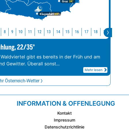
Graz
24°
Klagenfurt
24°
10
11
12
13
14
15
16
17
18
19
20
21
8
9
ühlung, 22/35°
 Waldviertel gibt es bereits in der Früh und am
d Gewitter. Überall sonst
...
Mehr lesen
r Österreich-Wetter
INFORMATION & OFFENLEGUNG
Kontakt
Impressum
Datenschutzrichtlinie