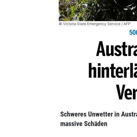
© Victoria State Emergency Service / AFP
50
Austr
hinterl
Ve
Schweres Unwetter in Austra
massive Schäden