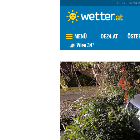
OE24
OE24 V
MENÜ
OE24.AT
ÖSTE
Wien
34°