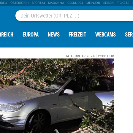
IDEO
ÖSTERREICH
SPORT24
MADONNA
GESUND24
MEINJOB
REISEN
TICKETS
RREICH
EUROPA
NEWS
FREIZEIT
WEBCAMS
SER
14. FEBRUAR 2024 | 12:00 UHR