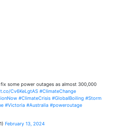
to fix some power outages as almost 300,000
//t.co/Cv6KeLgtAS
#ClimateChange
tionNow
#ClimateCrisis
#GlobalBoiling
#Storm
ne
#Victoria
#Australia
#poweroutage
91)
February 13, 2024