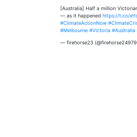
[Australia] Half a million Victor
— as it happened
https://t.co/e
#ClimateActionNow
#ClimateCri
#Melbourne
#Victoria
#Australia
— firehorse23 (@firehorse2497