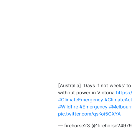
[Australia] 'Days if not weeks' 
without power in Victoria
https:
#ClimateEmergency
#ClimateAc
#Wildfire
#Emergency
#Melbour
pic.twitter.com/qsKoi5CXYA
— firehorse23 (@firehorse2497