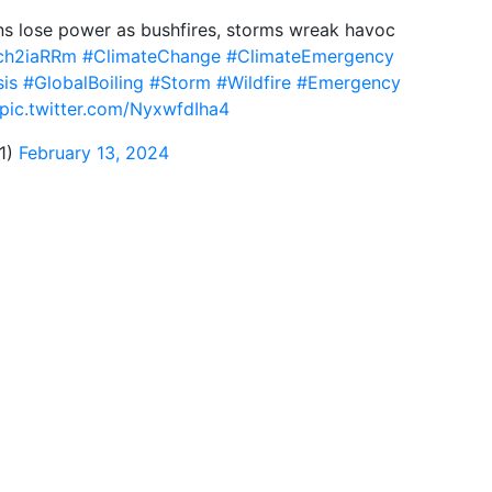
ians lose power as bushfires, storms wreak havoc
Ych2iaRRm
#ClimateChange
#ClimateEmergency
sis
#GlobalBoiling
#Storm
#Wildfire
#Emergency
pic.twitter.com/NyxwfdIha4
91)
February 13, 2024