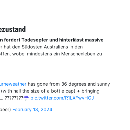
ezustand
n fordert Todesopfer und hinterlässt massive
r hat den Südosten Australiens in den
ffen, wobei mindestens ein Menschenleben zu
urneweather
has gone from 36 degrees and sunny
with hail the size of a bottle cap) + bringing
. ????????️☂️
pic.twitter.com/R1LXFwvHGJ
peer)
February 13, 2024