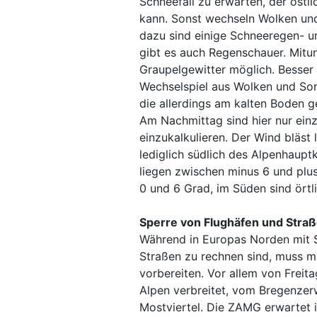
Schneefall zu erwarten, der östl
kann. Sonst wechseln Wolken und
dazu sind einige Schneeregen- u
gibt es auch Regenschauer. Mitu
Graupelgewitter möglich. Besser 
Wechselspiel aus Wolken und Son
die allerdings am kalten Boden g
Am Nachmittag sind hier nur ei
einzukalkulieren. Der Wind bläst
lediglich südlich des Alpenhaup
liegen zwischen minus 6 und plu
0 und 6 Grad, im Süden sind örtl
Sperre von Flughäfen und Stra
Während in Europas Norden mit 
Straßen zu rechnen sind, muss ma
vorbereiten. Vor allem von Freit
Alpen verbreitet, vom Bregenze
Mostviertel. Die ZAMG erwartet 