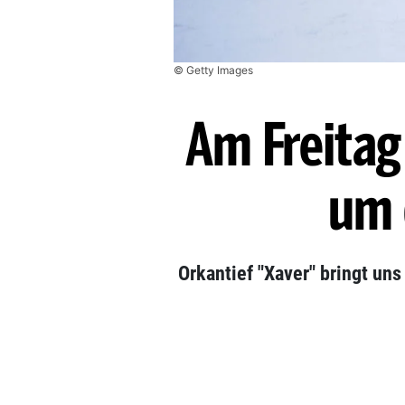
© Getty Images
Am Freitag
um 
Orkantief "Xaver" bringt un