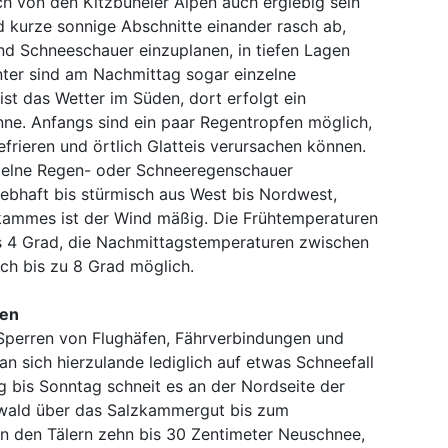
ich von den Kitzbüheler Alpen auch ergiebig sein
 kurze sonnige Abschnitte einander rasch ab,
nd Schneeschauer einzuplanen, in tiefen Lagen
nter sind am Nachmittag sogar einzelne
ist das Wetter im Süden, dort erfolgt ein
ne. Anfangs sind ein paar Regentropfen möglich,
efrieren und örtlich Glatteis verursachen können.
nzelne Regen- oder Schneeregenschauer
 lebhaft bis stürmisch aus West bis Nordwest,
tkammes ist der Wind mäßig. Die Frühtemperaturen
s 4 Grad, die Nachmittagstemperaturen zwischen
ich bis zu 8 Grad möglich.
ßen
Sperren von Flughäfen, Fährverbindungen und
n sich hierzulande lediglich auf etwas Schneefall
ag bis Sonntag schneit es an der Nordseite der
rwald über das Salzkammergut bis zum
in den Tälern zehn bis 30 Zentimeter Neuschnee,