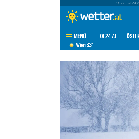
OE24
OE24 V
MENÜ
OE24.AT
ÖSTE
Wien
33°