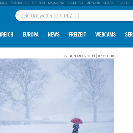
IDEO
ÖSTERREICH
SPORT24
MADONNA
GESUND24
MEINJOB
REISEN
TICKETS
RREICH
EUROPA
NEWS
FREIZEIT
WEBCAMS
SER
05. DEZEMBER 2013 | 07:13 UHR