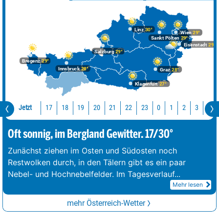
Linz
30°
Wien
29°
Sankt Pölten
29°
Eisenstadt
29°
Salzburg
29°
Bregenz
29°
Innsbruck
28°
Graz
28°
Klagenfurt
27°
Jetzt
17
18
19
20
21
22
23
0
1
2
3
4
Oft sonnig, im Bergland Gewitter. 17/30°
Zunächst ziehen im Osten und Südosten noch
Restwolken durch, in den Tälern gibt es ein paar
Nebel- und Hochnebelfelder. Im Tagesverlauf
...
Mehr lesen
mehr Österreich-Wetter