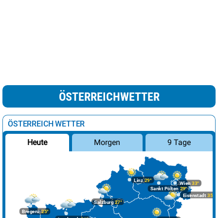
ÖSTERREICHWETTER
ÖSTERREICH WETTER
Morgen
9 Tage
Heute
Linz
29°
Wien
33°
Sankt Pölten
29°
Eisenstadt
35°
Salzburg
27°
Bregenz
25°