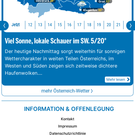
Innsbruck
24°
Graz
35°
Klagenfurt
33°
Jetzt
12
13
14
15
16
17
18
19
20
21
22
Viel Sonne, lokale Schauer im SW. 5/20°
Der heutige Nachmittag sorgt weiterhin für sonnigen
Wettercharakter in weiten Teilen Österreichs, im
Westen und Süden zeigen sich zeitweise dichtere
Haufenwolken.
...
Mehr lesen
mehr Österreich-Wetter
INFORMATION & OFFENLEGUNG
Kontakt
Impressum
Datenschutzrichtlinie