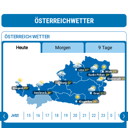
ÖSTERREICHWETTER
ÖSTERREICH WETTER
Morgen
9 Tage
Heute
Linz
27°
Wien
29°
Sankt Pölten
29°
Eisenstadt
30°
Salzburg
23°
Bregenz
28°
Innsbruck
20°
Graz
31°
Klagenfurt
26°
Jetzt
15
16
17
18
19
20
21
22
23
0
1
2