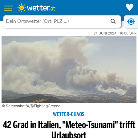
21. JUNI 2024 | 16:00 UHR
© Screesnhot/X/@FightingGreece
WETTER-CHAOS
42 Grad in Italien, "Meteo-Tsunami" trifft
Urlaubsort