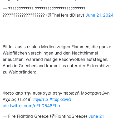
— ???????????? ????????????????????????
???????????????????? (@TheHeraldDiary)
June 21, 2024
Bilder aus sozialen Medien zeigen Flammen, die ganze
Waldflächen verschlingen und den Nachthimmel
erleuchten, während riesige Rauchwolken aufsteigen.
Auch in Griechenland kommt us unter der Extremhitze
zu Waldbränden:
Φωτο απο την πυρκαγιά στην περιοχή Μαστραντώνη
Αχαΐας (15:49)
#φωτια
#πυρκαγιά
pic.twitter.com/cELQ548Ehp
— Fire Fighting Greece (@FightingGreece)
June 21,