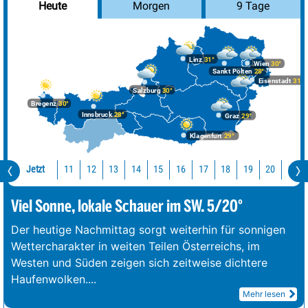
Morgen
9 Tage
Heute
Linz
31°
Wien
30°
Sankt Pölten
28°
Eisenstadt
31°
Salzburg
30°
Bregenz
30°
Innsbruck
28°
Graz
29°
Klagenfurt
29°
Jetzt
11
12
13
14
15
16
17
18
19
20
21
Viel Sonne, lokale Schauer im SW. 5/20°
Der heutige Nachmittag sorgt weiterhin für sonnigen
Wettercharakter in weiten Teilen Österreichs, im
Westen und Süden zeigen sich zeitweise dichtere
Haufenwolken.
...
Mehr lesen