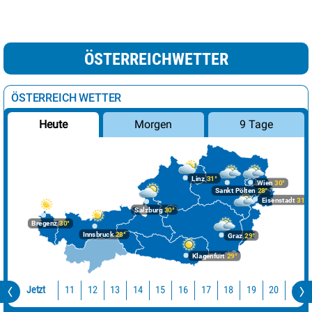
ÖSTERREICHWETTER
ÖSTERREICH WETTER
Morgen
9 Tage
Heute
Linz
31°
Wien
30°
Sankt Pölten
28°
Eisenstadt
31°
Salzburg
30°
Bregenz
30°
Innsbruck
28°
Graz
29°
Klagenfurt
29°
Jetzt
11
12
13
14
15
16
17
18
19
20
21