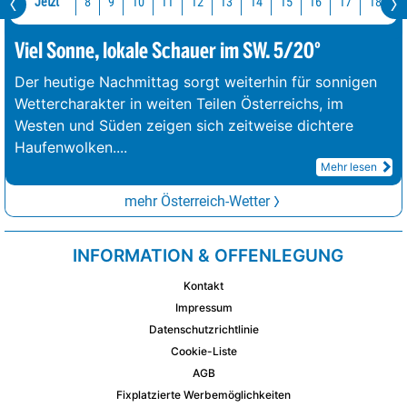
Jetzt
10
11
12
13
14
15
16
17
18
1
8
9
Viel Sonne, lokale Schauer im SW. 5/20°
Der heutige Nachmittag sorgt weiterhin für sonnigen
Wettercharakter in weiten Teilen Österreichs, im
Westen und Süden zeigen sich zeitweise dichtere
Haufenwolken.
...
Mehr lesen
mehr Österreich-Wetter
INFORMATION & OFFENLEGUNG
Kontakt
Impressum
Datenschutzrichtlinie
Cookie-Liste
AGB
Fixplatzierte Werbemöglichkeiten