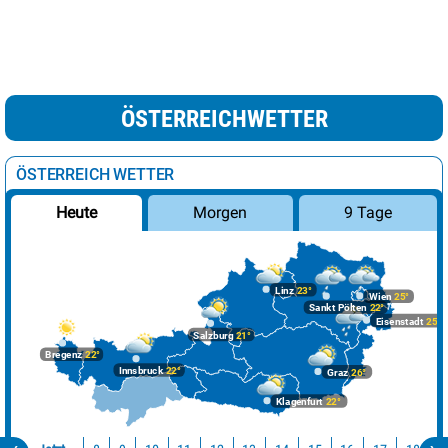
ÖSTERREICHWETTER
ÖSTERREICH WETTER
Morgen
9 Tage
Heute
Linz
23°
Wien
25°
Sankt Pölten
22°
Eisenstadt
25°
Salzburg
21°
Bregenz
22°
Innsbruck
22°
Graz
26°
Klagenfurt
22°