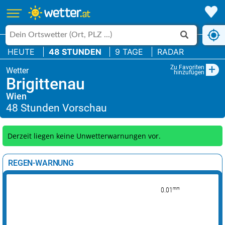
HEUTE
48 STUNDEN
9 TAGE
RADAR
+
Zu Favoriten
hinzufügen
Brigittenau
Wien
Derzeit liegen keine Unwetterwarnungen vor.
REGEN-WARNUNG
mm
0.01