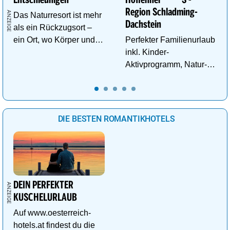
Region Schladming-
Das Naturresort ist mehr
Dachstein
als ein Rückzugsort –
ein Ort, wo Körper und
Perfekter Familienurlaub
Geist neue Energie
inkl. Kinder-
tanken.
Aktivprogramm, Natur-
Abenteuer, Alpakas Meet
& Greet, Familien-Spa
uvm.
DIE BESTEN ROMANTIKHOTELS
DEIN PERFEKTER
KUSCHELURLAUB
Auf www.oesterreich-
hotels.at findest du die