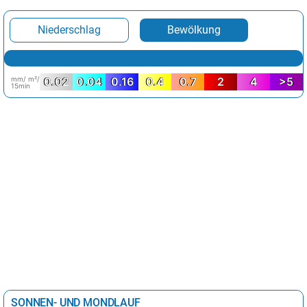
Niederschlag
Bewölkung
mm/ m²/
0.02
0.04
0.16
0.4
0.7
2
4
>5
15min
SONNEN- UND MONDLAUF