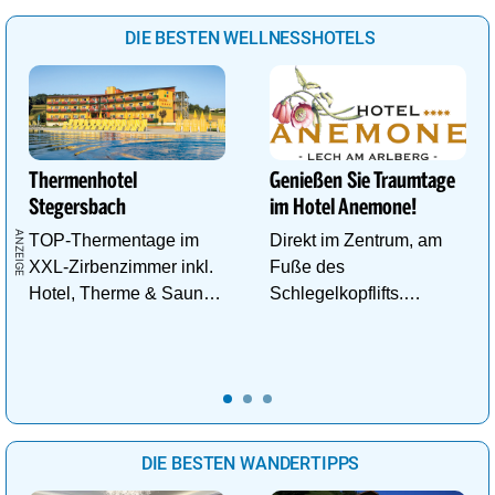
DIE BESTEN WELLNESSHOTELS
Thermenhotel
Genießen Sie Traumtage
Stegersbach
im Hotel Anemone!
TOP-Thermentage im
Direkt im Zentrum, am
XXL-Zirbenzimmer inkl.
Fuße des
Hotel, Therme & Sauna
Schlegelkopflifts.
ab € 99,- p.P./N.
Traumhafte
Wellnessanlage!
DIE BESTEN WANDERTIPPS