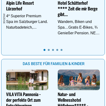
Alpin Life Resort
Hotel Schütterhof
Lürzerhof
**** Zeit die mir Berge
gibt…
4* Superior Premium
Spa im Salzburger Land.
Wandern, Biken und
Naturbadeteich,
Spa…Gratis E-Bikes, ¾
Eventsauna, Gourmet
Genießer Pension. NEU:
und Wein.
DZ Deluxe – ab sofort
buchbar!
DAS BESTE FÜR FAMILIEN & KINDER
VILA VITA Pannonia -
Natur- und
der perfekte Ort zum
Wellnesshotel
Entschleunigen
Höflehner****S -