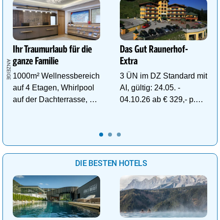
Ihr Traumurlaub für die
Das Gut Raunerhof-
ganze Familie
Extra
1000m² Wellnessbereich
3 ÜN im DZ Standard mit
auf 4 Etagen, Whirlpool
AI, gültig: 24.05. -
auf der Dachterrasse, 4
04.10.26 ab € 329,- p.P.
ThemenSaunen
inkl. Gratis Dachstein-
Sommercard.
DIE BESTEN HOTELS