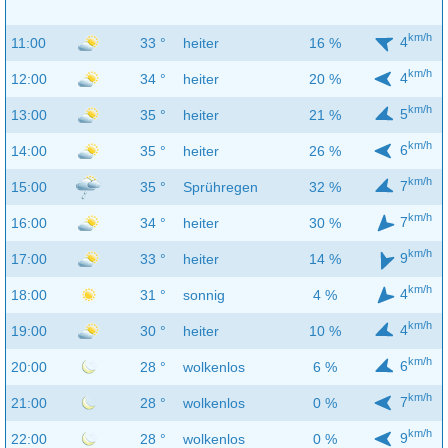
km/h
4
11:00
33 °
heiter
16 %
km/h
4
12:00
34 °
heiter
20 %
km/h
5
13:00
35 °
heiter
21 %
km/h
6
14:00
35 °
heiter
26 %
km/h
7
15:00
35 °
Sprühregen
32 %
km/h
7
16:00
34 °
heiter
30 %
km/h
9
17:00
33 °
heiter
14 %
km/h
4
18:00
31 °
sonnig
4 %
km/h
4
19:00
30 °
heiter
10 %
km/h
6
20:00
28 °
wolkenlos
6 %
km/h
7
21:00
28 °
wolkenlos
0 %
km/h
9
22:00
28 °
wolkenlos
0 %