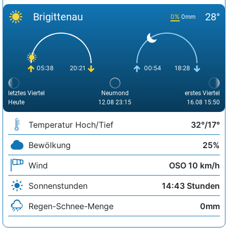
Brigittenau
28°
0%
0mm
05:38
20:21
00:54
18:28
letztes Viertel
Neumond
erstes Viertel
Heute
12.08 23:15
16.08 15:50
Temperatur Hoch/Tief
32°/17°
Bewölkung
25%
Wind
OSO 10 km/h
Sonnenstunden
14:43 Stunden
Regen-Schnee-Menge
0mm