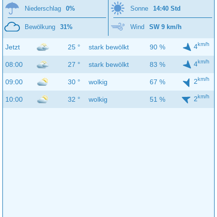
Niederschlag
0%
Sonne
14:40 Std
Bewölkung
31%
Wind
SW 9 km/h
km/h
4
Jetzt
25 °
stark bewölkt
90 %
km/h
4
08:00
27 °
stark bewölkt
83 %
km/h
2
09:00
30 °
wolkig
67 %
km/h
2
10:00
32 °
wolkig
51 %