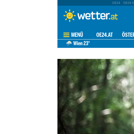
OE24
OE24 V
MENÜ
OE24.AT
ÖSTE
Wien
23°