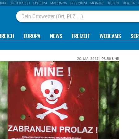
IDEO
ÖSTERREICH
SPORT24
MADONNA
GESUND24
MEINJOB
REISEN
TICKETS
RREICH
EUROPA
NEWS
FREIZEIT
WEBCAMS
SER
20. MAI 2014 | 08:50 UHR