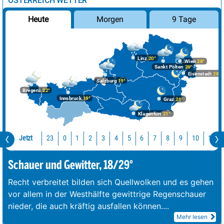
ÖSTERREICH WETTER
Morgen
9 Tage
Heute
Linz
20°
Wien
28°
Sankt Pölten
26°
Eisenstadt
28°
Salzburg
19°
Bregenz
22°
Innsbruck
19°
Graz
26°
Klagenfurt
21°
Jetzt
23
10
11
0
1
2
3
4
5
6
7
8
9
Schauer und Gewitter, 18/29°
Recht verbreitet bilden sich Quellwolken und es gehen
vor allem in der Westhälfte gewittrige Regenschauer
nieder, die auch kräftig ausfallen können.
...
Mehr lesen