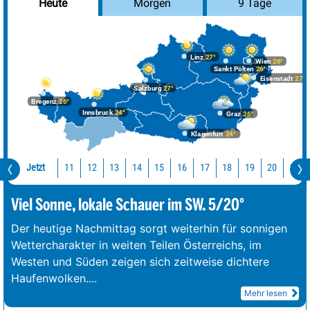
Morgen
9 Tage
Heute
Linz
27°
Wien
26°
Sankt Pölten
26°
Eisenstadt
27°
Salzburg
27°
Bregenz
26°
Innsbruck
24°
Graz
26°
Klagenfurt
24°
Jetzt
11
12
13
14
15
16
17
18
19
20
21
Viel Sonne, lokale Schauer im SW. 5/20°
Der heutige Nachmittag sorgt weiterhin für sonnigen
Wettercharakter in weiten Teilen Österreichs, im
Westen und Süden zeigen sich zeitweise dichtere
Haufenwolken.
...
Mehr lesen