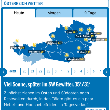
ÖSTERREICH WETTER
Morgen
9 Tage
Heute
Linz
26°
Wien
26°
Sankt Pölten
25°
Eisenstadt
25°
Salzburg
24°
Bregenz
28°
Innsbruck
26°
Graz
24°
Klagenfurt
24°
Jetzt
20
21
22
23
0
1
2
3
4
5
6
7
8
Viel Sonne, später im SW Gewitter. 15°/31°
Zunächst ziehen im Osten und Südosten noch
Restwolken durch, in den Tälern gibt es ein paar
Nebel- und Hochnebelfelder. Im Tagesverlauf
...
Mehr lesen