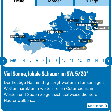
Morgen
9 Tage
Heute
Linz
21°
Wien
19°
Sankt Pölten
17°
Eisenstadt
17°
Salzburg
17°
Bregenz
21°
Innsbruck
19°
Graz
17°
Klagenfurt
17°
Jetzt
10
11
12
13
14
15
4
5
6
7
8
9
Viel Sonne, lokale Schauer im SW. 5/20°
Der heutige Nachmittag sorgt weiterhin für sonnigen
Wettercharakter in weiten Teilen Österreichs, im
Westen und Süden zeigen sich zeitweise dichtere
Haufenwolken.
...
Mehr lesen