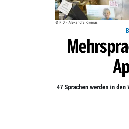
© PID - Alexandra Kromus
B
Mehrspra
Ap
47 Sprachen werden in den