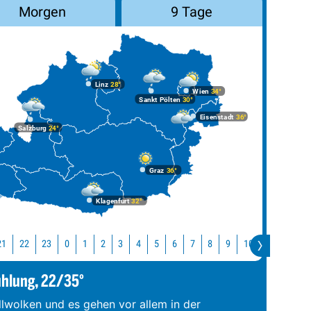
Morgen
9 Tage
Linz
28°
Wien
34°
Sankt Pölten
30°
Eisenstadt
36°
Salzburg
24°
Graz
36°
Klagenfurt
32°
21
22
23
10
11
12
0
1
2
3
4
5
6
7
8
9
ühlung, 22/35°
llwolken und es gehen vor allem in der