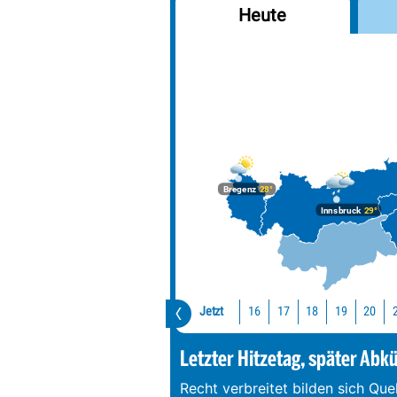
Heute
Bregenz
28°
Innsbruck
29°
Jetzt
16
17
18
19
20
Letzter Hitzetag, später Abk
Recht verbreitet bilden sich Que