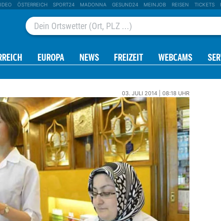
IDEO
ÖSTERREICH
SPORT24
MADONNA
GESUND24
MEINJOB
REISEN
TICKETS
RREICH
EUROPA
NEWS
FREIZEIT
WEBCAMS
SER
03. JULI 2014 | 08:18 UHR