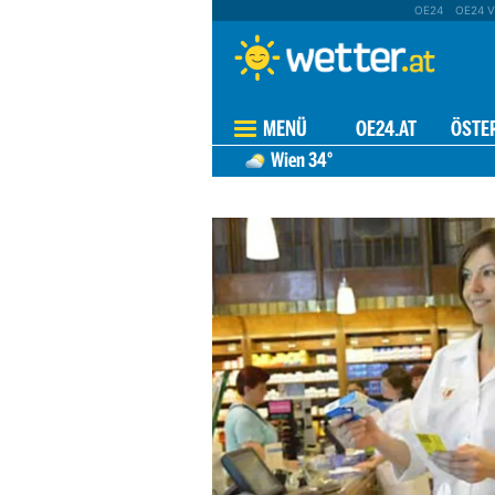
OE24
OE24 V
MENÜ
OE24.AT
ÖSTE
Wien
34°