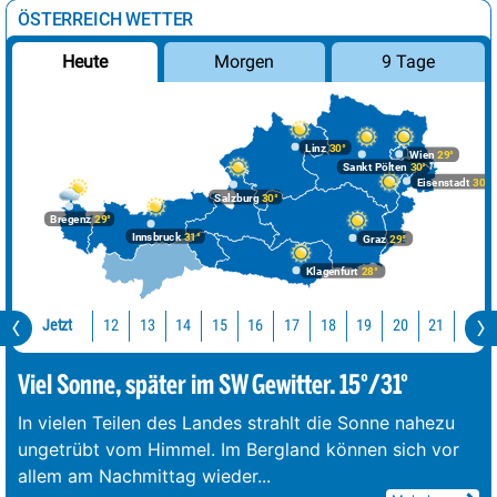
ÖSTERREICH WETTER
Morgen
9 Tage
Heute
Linz
30°
Wien
29°
Sankt Pölten
30°
Eisenstadt
30°
Salzburg
30°
Bregenz
29°
Innsbruck
31°
Graz
29°
Klagenfurt
28°
Jetzt
12
13
14
15
16
17
18
19
20
21
22
Viel Sonne, später im SW Gewitter. 15°/31°
In vielen Teilen des Landes strahlt die Sonne nahezu
ungetrübt vom Himmel. Im Bergland können sich vor
allem am Nachmittag wieder
...